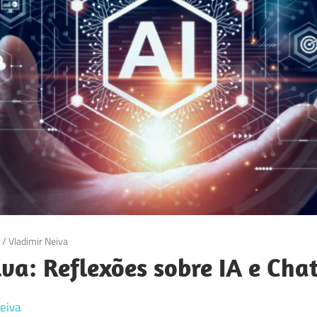
/
Vladimir Neiva
va: Reflexões sobre IA e Cha
eiva