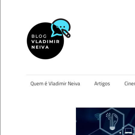
Skip
to
content
Vladimir
Neiva
Uma
visão
pessoal
Quem é Vladimir Neiva
Artigos
Cin
de
um
mundo
diversificado