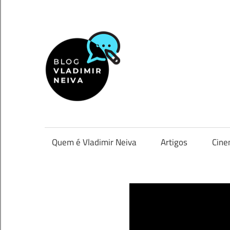
Skip
to
content
Vladimir
Neiva
Uma
visão
pessoal
Quem é Vladimir Neiva
Artigos
Cin
de
um
mundo
diversificado