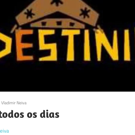
/
Vladimir Neiva
todos os dias
eiva